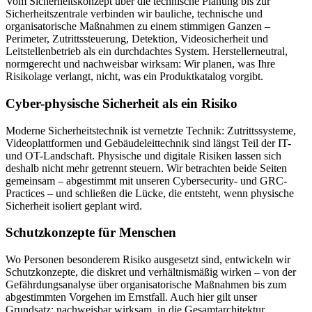
Vom Sicherheitskonzept über die technische Planung bis zur
Sicherheitszentrale verbinden wir bauliche, technische und
organisatorische Maßnahmen zu einem stimmigen Ganzen –
Perimeter, Zutrittssteuerung, Detektion, Videosicherheit und
Leitstellenbetrieb als ein durchdachtes System. Herstellerneutral,
normgerecht und nachweisbar wirksam: Wir planen, was Ihre
Risikolage verlangt, nicht, was ein Produktkatalog vorgibt.
Cyber-physische Sicherheit als ein Risiko
Moderne Sicherheitstechnik ist vernetzte Technik: Zutrittssysteme,
Videoplattformen und Gebäudeleittechnik sind längst Teil der IT-
und OT-Landschaft. Physische und digitale Risiken lassen sich
deshalb nicht mehr getrennt steuern. Wir betrachten beide Seiten
gemeinsam – abgestimmt mit unseren Cybersecurity- und GRC-
Practices – und schließen die Lücke, die entsteht, wenn physische
Sicherheit isoliert geplant wird.
Schutzkonzepte für Menschen
Wo Personen besonderem Risiko ausgesetzt sind, entwickeln wir
Schutzkonzepte, die diskret und verhältnismäßig wirken – von der
Gefährdungsanalyse über organisatorische Maßnahmen bis zum
abgestimmten Vorgehen im Ernstfall. Auch hier gilt unser
Grundsatz: nachweisbar wirksam, in die Gesamtarchitektur