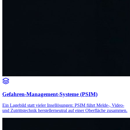
Gefahren-Management-Systeme (PSIM)
Ein Lagebild statt vieler Insellösungen: PSIM führt Melde-, Video-
und Zutrittstechnik herstellerneutral auf einer Oberfläche zusammen.