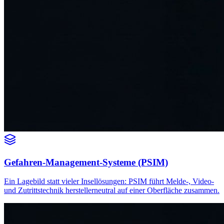
Gefahren-Management-Systeme (PSIM)
Ein Lagebild statt vieler Insellösungen: PSIM führt Melde-, Video-
und Zutrittstechnik herstellerneutral auf einer Oberfläche zusammen.