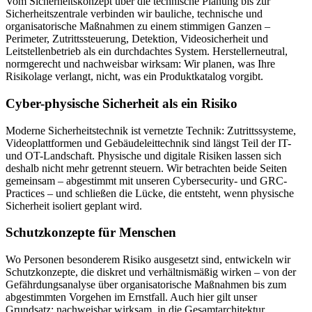
Vom Sicherheitskonzept über die technische Planung bis zur
Sicherheitszentrale verbinden wir bauliche, technische und
organisatorische Maßnahmen zu einem stimmigen Ganzen –
Perimeter, Zutrittssteuerung, Detektion, Videosicherheit und
Leitstellenbetrieb als ein durchdachtes System. Herstellerneutral,
normgerecht und nachweisbar wirksam: Wir planen, was Ihre
Risikolage verlangt, nicht, was ein Produktkatalog vorgibt.
Cyber-physische Sicherheit als ein Risiko
Moderne Sicherheitstechnik ist vernetzte Technik: Zutrittssysteme,
Videoplattformen und Gebäudeleittechnik sind längst Teil der IT-
und OT-Landschaft. Physische und digitale Risiken lassen sich
deshalb nicht mehr getrennt steuern. Wir betrachten beide Seiten
gemeinsam – abgestimmt mit unseren Cybersecurity- und GRC-
Practices – und schließen die Lücke, die entsteht, wenn physische
Sicherheit isoliert geplant wird.
Schutzkonzepte für Menschen
Wo Personen besonderem Risiko ausgesetzt sind, entwickeln wir
Schutzkonzepte, die diskret und verhältnismäßig wirken – von der
Gefährdungsanalyse über organisatorische Maßnahmen bis zum
abgestimmten Vorgehen im Ernstfall. Auch hier gilt unser
Grundsatz: nachweisbar wirksam, in die Gesamtarchitektur